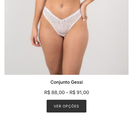
Conjunto Gessi
R$
88,00
–
R$
91,00
This
product
VER OPÇÕES
has
multiple
variants.