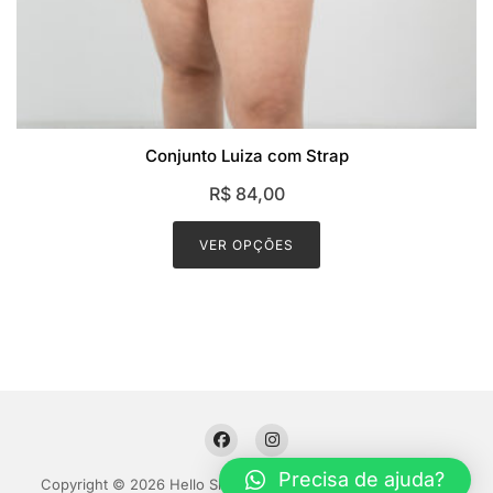
Conjunto Luiza com Strap
R$
84,00
This
product
VER OPÇÕES
has
multiple
variants.
The
options
may
be
chosen
Precisa de ajuda?
on
Copyright © 2026 Hello Shoppable. Powered by
WordPress