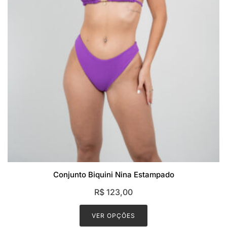
Conjunto Biquini Nina Estampado
R$
123,00
This
product
VER OPÇÕES