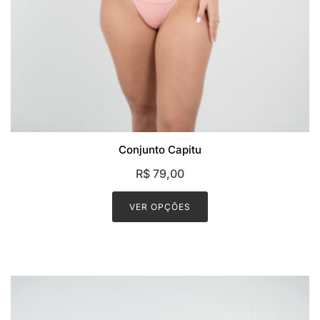
Conjunto Capitu
R$
79,00
This
product
VER OPÇÕES
has
multiple
variants.
The
options
may