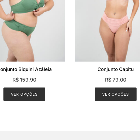
onjunto Biquini Azáleia
Conjunto Capitu
R$
159,90
R$
79,00
This
T
product
p
VER OPÇÕES
VER OPÇÕES
has
h
multiple
m
variants.
v
The
T
options
o
may
m