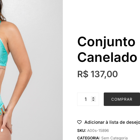
Conjunto 
Canelado
R$
137,00
Conjunto
COMPRAR
Biquini
Celine
Canelado
Adicionar à lista de desej
quantidade
SKU:
A00s-15896
CATEGORIA:
Sem Categoria