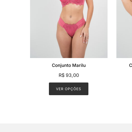
Conjunto Marilu
C
R$
93,00
This
product
VER OPÇÕES
has
multiple
variants.
The
options
may